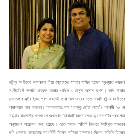
Larger
Image
রবীন্দ্র সংগীতের অ্যালবাম নিয়ে শ্রোতাদের সামনে হাজির হচ্ছেন প্রখ্যাত নজরুল
সংগীতশিল্পী দম্পতি খায়রুল আনাম শাকিল ও মাসুদা আনাম কল্পনা। কবি গোলাম
মোস্তফার স্ত্রীর ইচ্ছে পূরণ করতেই তারা প্রথমবারের মতো একটি রবীন্দ্র সংগীতের
অ্যালবামে গান করলেন। অ্যালবামের নাম ‘একটুকু ছোঁয়া লাগে’। আগামী ২০ মে
সন্ধ্যায় রাজধানীর ধানম-িতে অবস্থিত ‘ছায়ানট’ মিলনায়তনে অ্যালবামটির প্রকাশনা
অনুষ্ঠানের আয়োজন করা হয়েছে। এতে প্রধান অতিথি হিসেবে উপস্থিত থাকবেন
কবি গোলাম মোস্তফার সহধর্মিণী মিসেস সুস্মিতা ইসলাম। বিশেষ অতিথি হিসেবে