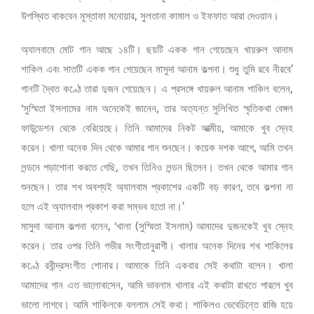
উপস্থিত থাকবেন মুস্তাফা মনোয়ার, সুলতানা কামাল ও ইফফাত আরা দেওয়ান।
অ্যালবামে মোট গান আছে ১৪টি। ছয়টি একক গান গেয়েছেন খায়রুল আনাম
শাকিল এবং সাতটি একক গান গেয়েছেন মাসুদা আনাম কল্পনা। শুধু তুমি রবে নীরবে’
গানটি দ্বৈত কণ্ঠে তারা দুজন গেয়েছেন। এ প্রসঙ্গে খায়রুল আনাম শাকিল বলেন,
‘সুস্মিতা ইসলামের নাম অনেকেই জানেন, তার অত্যন্ত সুলিখিত স্মৃতিকথা বেঙ্গল
ফাউন্ডেশন থেকে বেরিয়েছে। তিনি আমাদের নিকট আত্মীয়, আমাকে খুব স্নেহ
করেন। খালা অনেক দিন থেকে আমার গান শুনছেন। কয়েক দশক আগে, আমি তখন
লন্ডনে পড়াশোনা করতে গেছি, তখন তিনিও লন্ডন ছিলেন। তখন থেকে আমার গান
শুনছেন। তার শখ অবশ্যই অ্যালবাম প্রকাশের একটি বড় কারণ, তবে কল্পনা না
হলে এই অ্যালবাম প্রকাশ করা সম্ভব হতো না।’
মাসুদা আনাম কল্পনা বলেন, ‘খালা (সুস্মিতা ইসলাম) আমাদের দুজনকেই খুব স্নেহ
করেন। তার ওপর তিনি গভীর সংগীতানুরাগী। খালার অনেক দিনের শখ শাকিলের
কণ্ঠে রবীন্দ্রসংগীত শোনার। আমাকে তিনি একবার সেই কথাটা বলেন। খালা
আমাদের গান এত ভালোবাসেন, আমি ভাবলাম খালার এই কথাটা রাখতে পারলে খুব
ভালো লাগবে। আমি শাকিলকে বললাম সেই কথা। শাকিলও ভেবেচিন্তে রাজি হয়ে